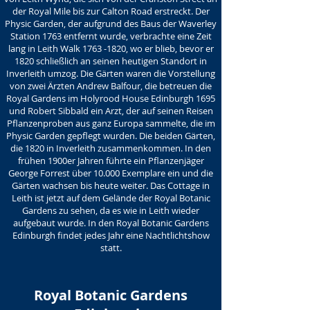
der Royal Mile bis zur Calton Road erstreckt. Der
Physic Garden, der aufgrund des Baus der Waverley
Station 1763 entfernt wurde, verbrachte eine Zeit
lang in Leith Walk
1763 -1820
, wo er blieb, bevor er
1820 schließlich an seinen heutigen Standort in
Inverleith umzog. Die Gärten waren die Vorstellung
von zwei Ärzten Andrew Balfour, die betreuen die
Royal Gardens im Holyrood House Edinburgh 1695
und Robert Sibbald ein Arzt, der auf seinen Reisen
Pflanzenproben aus ganz Europa sammelte, die im
Physic Garden gepflegt wurden. Die beiden Gärten,
die 1820 in Inverleith zusammenkommen. In den
frühen 1900er Jahren führte ein Pflanzenjäger
George Forrest über 10.000 Exemplare ein und die
Gärten wachsen bis heute weiter. Das Cottage in
Leith ist jetzt auf dem Gelände der Royal Botanic
Gardens zu sehen, da es wie in Leith wieder
aufgebaut wurde. In den Royal Botanic Gardens
Edinburgh findet jedes Jahr eine Nachtlichtshow
statt.
Royal Botanic Gardens