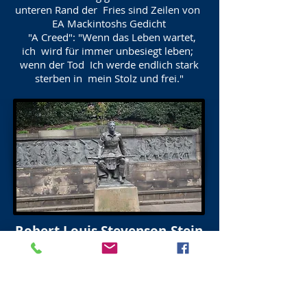
unteren Rand der Fries sind Zeilen von
EA Mackintoshs Gedicht
"A Creed": "Wenn das Leben wartet,
ich wird für immer unbesiegt leben;
wenn der Tod Ich werde endlich stark
sterben in mein Stolz und frei."
Robert Louis Stevenson-Stein
West Princes Street Gardens
Edinburgh
Der Robert Louis Stevenson Stone
befindet sich in der Nähe des