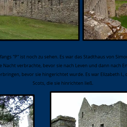
fangs "P" ist noch zu sehen. Es war das Stadthaus von Simo
te Nacht verbrachte, bevor sie nach Leven und dann nach 
erbringen, bevor sie hingerichtet wurde. Es war Elizabeth I.
Scots, die sie hinrichten ließ.