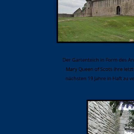
Der Gartenteich in Form des An
Mary Queen of Scots ihre letz
nächsten 19 Jahre in Haft zu v