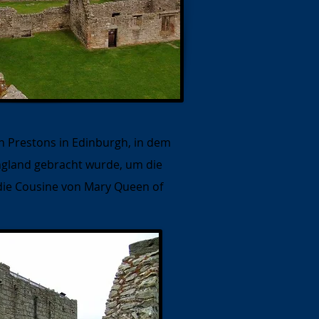
n Prestons in Edinburgh, in dem
England gebracht wurde, um die
, die Cousine von Mary Queen of