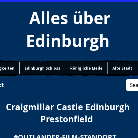
Alles über
Edinburgh
gkeiten
Edinburgh Schloss
königliche Meile
Alte Stadt
ct
Craigmillar Castle Edinburgh
Prestonfield
#OUTLANDER-FILM-STANDORT