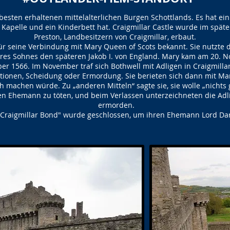
 besten erhaltenen mittelalterlichen Burgen Schottlands. Es hat ei
apelle und ein Kinderbett hat. Craigmillar Castle wurde im späte
Preston, Landbesitzern von Craigmillar, erbaut.
 für seine Verbindung mit Mary Queen of Scots bekannt. Sie nutzte 
res Sohnes den späteren Jakob I. von England. Mary kam am 20. No
er 1566. Im November traf sich Bothwell mit Adligen in Craigmilla
ionen, Scheidung oder Ermordung. Sie berieten sich dann mit Mary
h machen würde. Zu „anderen Mitteln“ sagte sie, sie wolle „nichts 
ren Ehemann zu töten, und beim Verlassen unterzeichneten die Adl
ermorden.
"Craigmillar Bond" wurde geschlossen, um ihren Ehemann Lord Da