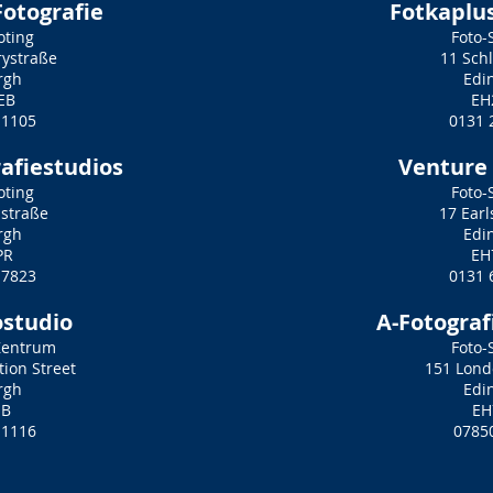
Fotografie
Fotkaplus
oting
Foto-
rystraße
11 Sch
rgh
Edi
EB
EH
 1105
0131 
afiestudios
Venture 
oting
Foto-
straße
17 Earl
rgh
Edi
PR
EH
 7823
0131 
ostudio
A-Fotograf
Zentrum
Foto-
tion Street
151 Lond
rgh
Edi
JB
EH
 1116
0785