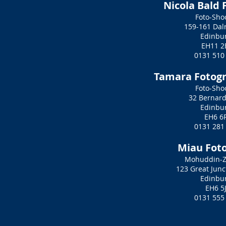
Nicola Bald 
Foto-Sho
159-161 Dal
Edinbu
EH11 2
0131 510
Tamara Fotogr
Foto-Sho
32 Bernard
Edinbu
EH6 6
0131 281
Miau Fot
Mohuddin-
123 Great Junc
Edinbu
EH6 5
0131 555