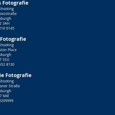
 Fotografie
Shooting
lossstraße
nburgh
2 3AH
210 0145
Fotografie
Shooting
ston Place
nburgh
7 5SU
652 8130
ie Fotografie
Shooting
oner Straße
nburgh
7 6AE
0209999