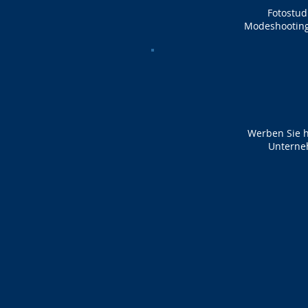
Fotostud
Modeshootings
Werben Sie hi
Untern