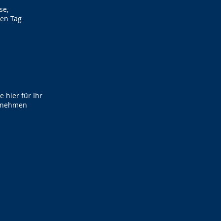
se,
 den Tag
 hier für Ihr
rnehmen