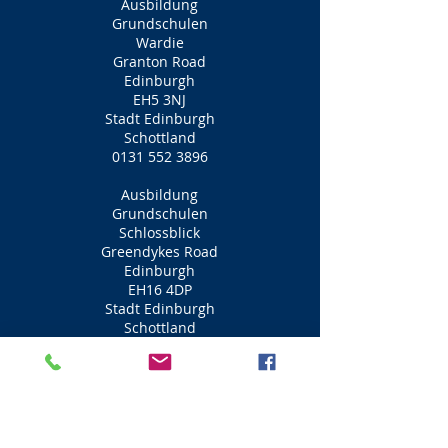
Ausbildung
Grundschulen
Wardie
Granton Road
Edinburgh
EH5 3NJ
Stadt Edinburgh
Schottland
0131 552 3896
Ausbildung
Grundschulen
Schlossblick
Greendykes Road
Edinburgh
EH16 4DP
Stadt Edinburgh
Schottland
0131 661 6429
Ausbildung
Grundschulen
Fährhügel
Groathill Road Nord