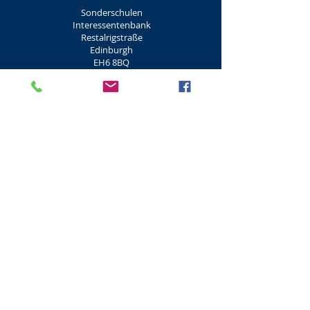
Sonderschulen
Interessentenbank
Restalrigstraße
Edinburgh
EH6 8BQ
Stadt Edinburgh
Schottland
0131 553 2239
Sonderschulen
Canonmills
Rodney Street
Edinburgh
EH7 4EL
Stadt Edinburgh
Schottland
0131 200 2000
Sonderschulen
St. Crispins
Watertoun-Straße
Edinburgh
EH9 3Hz
Stadt Edinburgh