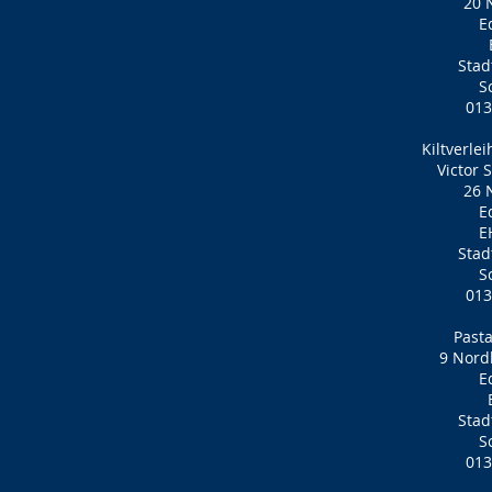
20 
E
Stad
S
013
Kiltverle
Victor 
26 
E
E
Stad
S
013
Pasta
9 Nord
E
Stad
S
013