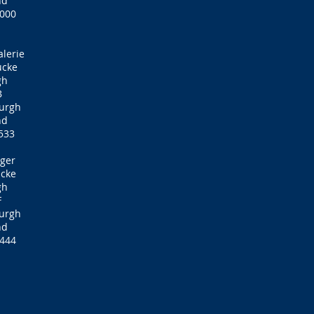
nd
3000
alerie
ücke
gh
B
burgh
nd
533
ger
cke
gh
F
burgh
nd
3444