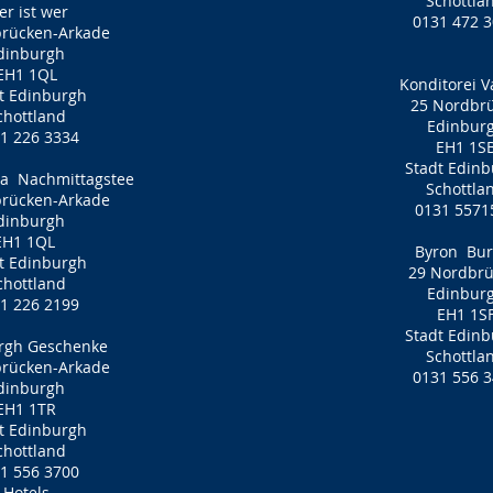
Schottla
r ist wer
0131 472 
brücken-Arkade
dinburgh
EH1 1QL
Konditorei V
t Edinburgh
25 Nordbr
chottland
Edinbur
1 226 3334
EH1 1S
Stadt Edin
ca
Nachmittagstee
Schottla
brücken-Arkade
0131 5571
dinburgh
EH1 1QL
Byron
Bur
t Edinburgh
29 Nordbrü
chottland
Edinbur
1 226 2199
EH1 1S
Stadt Edin
rgh Geschenke
Schottla
brücken-Arkade
0131 556 
dinburgh
EH1 1TR
t Edinburgh
chottland
1 556 3700
Hotels