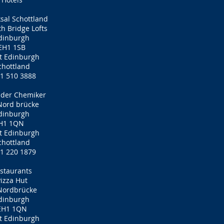
ksal Schottland
h Bridge Lofts
dinburgh
EH1 1SB
t Edinburgh
chottland
1 510 3888
l der Chemiker
Nord brücke
dinburgh
H1 1QN
t Edinburgh
chottland
1 220 1879
staurants
izza Hut
Nordbrücke
dinburgh
EH1 1QN
t Edinburgh