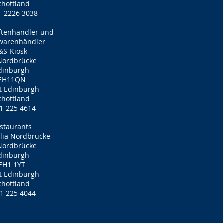
chottland
1 2226 3038
iftenhändler und
warenhändler
&S-Kiosk
Nordbrücke
dinburgh
EH11QN
t Edinburgh
chottland
1-225 4614
staurants
talia Nordbrücke
Nordbrücke
dinburgh
EH1 1YT
t Edinburgh
chottland
1 225 4044