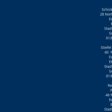
Schic
28 Nort
E
Stad
S
013
Stiefe
40
E
E
Stad
S
013
Re
P
46 
E
Stad