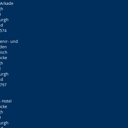
-Arkade
gh
B
burgh
nd
6574
enir- und
äden
isch
ücke
gh
R
burgh
nd
2797
n Hotel
ücke
gh
D
burgh