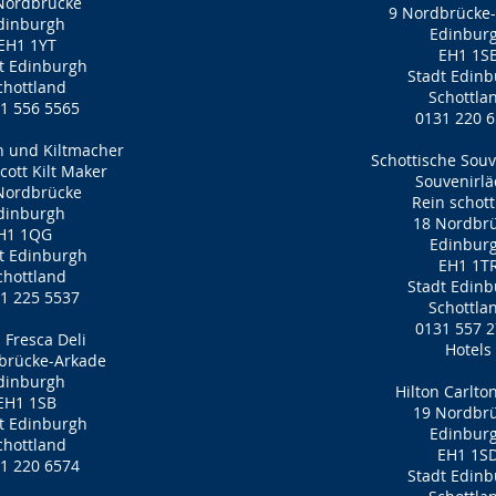
Nordbrücke
9 Nordbrücke
dinburgh
Edinbur
EH1 1YT
EH1 1S
t Edinburgh
Stadt Edin
chottland
Schottla
1 556 5565
0131 220 
ih und Kiltmacher
Schottische Souv
Scott Kilt Maker
Souvenirl
Nordbrücke
Rein schott
dinburgh
18 Nordbr
H1 1QG
Edinbur
t Edinburgh
EH1 1T
chottland
Stadt Edin
1 225 5537
Schottla
0131 557 
 Fresca Deli
Hotels
brücke-Arkade
dinburgh
Hilton Carlto
EH1 1SB
19 Nordbr
t Edinburgh
Edinbur
chottland
EH1 1S
1 220 6574
Stadt Edin