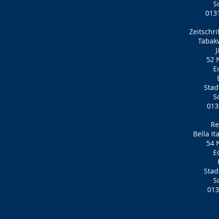
S
013
Zeitschr
Tabak
J
52 
E
Stad
S
013
Re
Bella I
54 
E
Stad
S
013