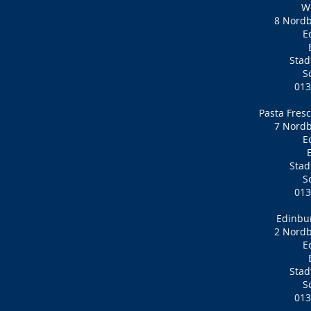
We
8 Nord
E
Stad
S
013
Pasta Fres
7 Nord
E
Stad
S
013
Edinbu
2 Nord
E
Stad
S
013