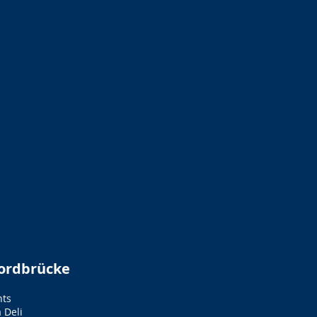
Nordbrücke
nts
 Deli