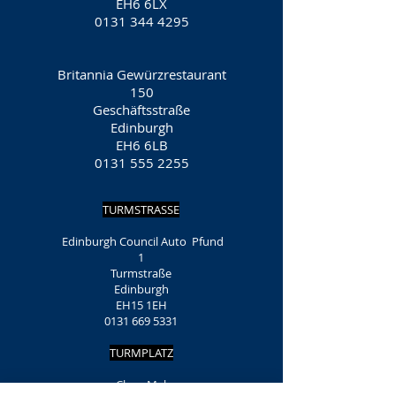
EH6 6LX
0131 344 4295
Britannia Gewürzrestaurant
150
Geschäftsstraße
Edinburgh
EH6 6LB
0131 555 2255
TURMSTRASSE
​
Edinburgh Council Auto
Pfund
1
Turmstraße
Edinburgh
EH15 1EH
0131 669 5331
TURMPLATZ
Chez
Mal