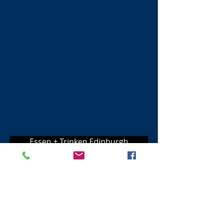
Essen + Trinken Edinburgh
AKTIVITÄTEN IN EDINBURGH
Platz zum bleiben
Visit Scotland