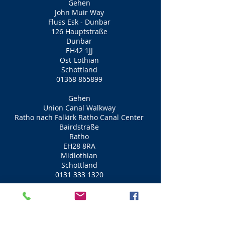
Gehen
John Muir Way
Fluss Esk - Dunbar
126 Hauptstraße
Dunbar
EH42 1JJ
Ost-Lothian
Schottland
01368 865899
Gehen
Union Canal Walkway
Ratho nach Falkirk Ratho Canal Center
Bairdstraße
Ratho
EH28 8RA
Midlothian
Schottland
0131 333 1320
Gehen
Water of Leith Gehweg
Wasser des Lith-Zentrums
Lanarkstraße