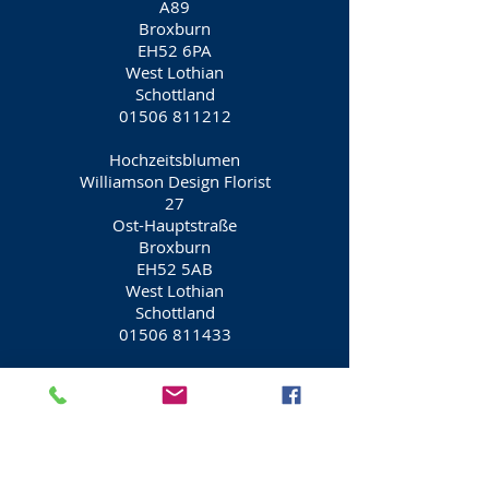
A89
Broxburn
EH52 6PA
West Lothian
Schottland
01506 811212
Hochzeitsblumen
Williamson Design Florist
27
Ost-Hauptstraße
Broxburn
EH52 5AB
West Lothian
Schottland
01506 811433
Hochzeitsblumen
Duftblumen Ltd
Freskyn-Platz
Broxburn
EH52 5NF
West Lothian