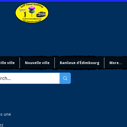
ille ville
Nouvelle ville
Banlieue d'Édimbourg
More...
ns une
ez