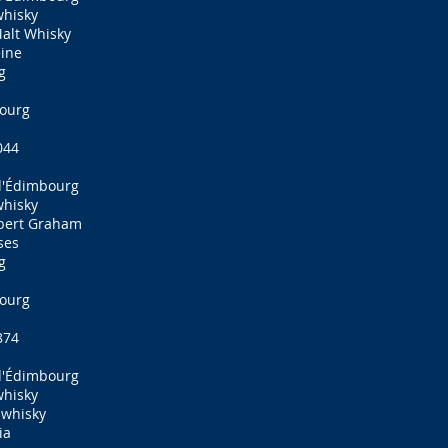
whisky
Malt Whisky
eine
g
bourg
044
d'Édimbourg
whisky
obert Graham
ses
g
bourg
874
d'Édimbourg
whisky
 whisky
ia