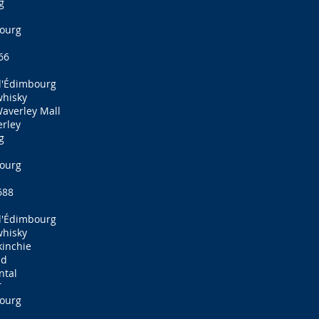
g
bourg
66
d'Édimbourg
whisky
averley Mall
rley
g
bourg
688
d'Édimbourg
whisky
kinchie
nd
ntal
T
bourg