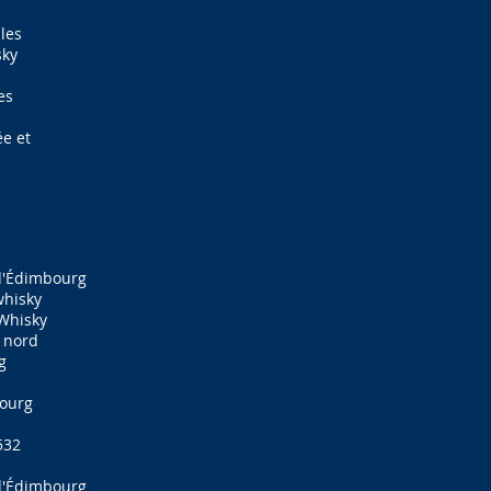
les
sky
es
ée et
d'Édimbourg
whisky
Whisky
e nord
g
bourg
532
d'Édimbourg