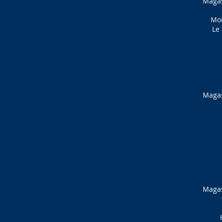
Magas
Mou
Le 
Magas
Magas