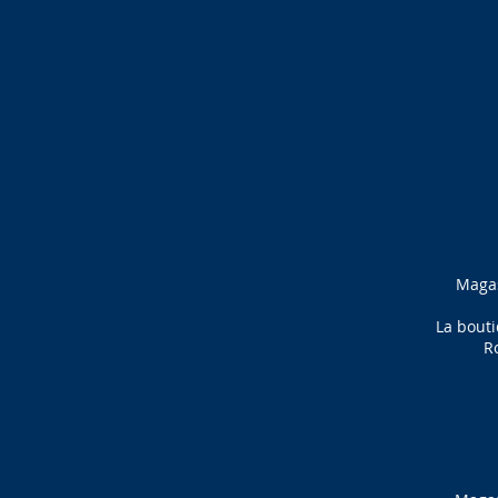
Magas
La bout
R