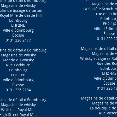
ins de détail d'Édimbourg
Magasins de 
Magasins de whisky
La Société Scotch 
lin de tissage de tartan
rue de la R
Royal Mile de Castle Hill
Edinbour
Edinbourg
EH2 1JX
EHI 2NE
Ville d'Édim
Ville d'Édimbourg
Écosse
Écosse
0131 220 2
0131 220 2477
Magasins de détail 
ins de détail d'Édimbourg
Magasins de 
Magasins de whisky
Whisky et cigares R
Monde du whisky
Rue des Ro
Rue Cockburn
Edinbour
Edinbourg
EH2 4AZ
EH1 1PB
Ville d'Édim
Ville d'Édimbourg
Écosse
Écosse
0131 226 1
0131 226 2134
Magasins de détail 
ins de détail d'Édimbourg
Magasins de 
Magasins de whisky
La boutique de
Whiskies Royal Mile
Rue Victor
High Street Royal Mile