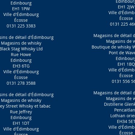
Edinbour
Edinbourg
EH1 2JW
EH1 1PW
Ville d'Édim
Ville d'Édimbourg
Écosse
Écosse
0131 225 46
0131 225 3383
Magasins de détail 
ins de détail d'Édimbourg
Magasins de 
Magasins de whisky
Boutique de whisky W
Black Stag Whisky Ltd
Pont de Wave
Rue Howe
Edinbour
Edinbourg
EH1 1BQ
EH3 6TG
Ville d'Édim
Ville d'Édimbourg
Écosse
Écosse
0131 556 5
0131 278 3588
Magasins de détail 
ins de détail d'Édimbourg
Magasins de 
Magasins de whisky
Distillerie Glen
rey Street Whisky et tabac
Pencaitla
Rue Jeffrey
Lothian orie
Edinbourg
EH34 5E
EH1 1DT
Ville d'Édim
Ville d'Édimbourg
Écosse
Écosse