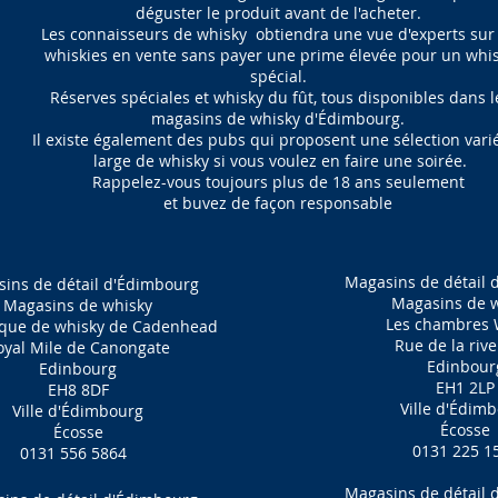
déguster le produit avant de l'acheter.
Les connaisseurs de whisky
obtiendra une vue d'experts sur 
whiskies en vente sans payer une prime élevée pour un whi
spécial.
Réserves spéciales et whisky du fût, tous disponibles dans l
magasins de whisky d'Édimbourg.
Il existe également des pubs qui proposent une sélection vari
large de whisky si vous voulez en faire une soirée.
Rappelez-vous toujours plus de 18 ans seulement
et buvez de façon responsable
Magasins de détail 
ins de détail d'Édimbourg
Magasins de 
Magasins de whisky
Les chambres 
ique de whisky de Cadenhead
Rue de la riv
oyal Mile de Canongate
Edinbour
Edinbourg
EH1 2LP
EH8 8DF
Ville d'Édim
Ville d'Édimbourg
Écosse
Écosse
0131 225 1
0131 556 5864
Magasins de détail 