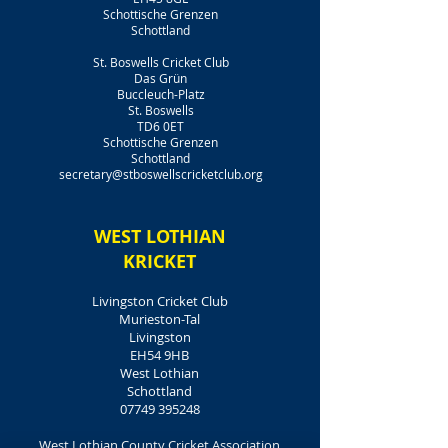
Schottische Grenzen
Schottland
St. Boswells Cricket Club
Das Grün
Buccleuch-Platz
St. Boswells
TD6 0ET
Schottische Grenzen
Schottland
secretary@stboswellscricketclub.org
WEST LOTHIAN
KRICKET
Livingston Cricket Club
Murieston-Tal
Livingston
EH54 9HB
West Lothian
Schottland
07749 395248
West Lothian County Cricket Association