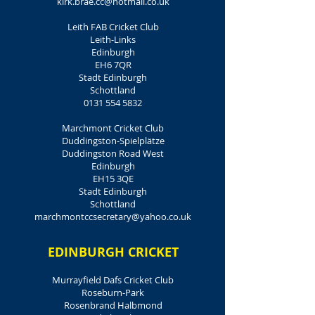
kirk.brae.cc@hotmail.co.uk
Leith FAB Cricket Club
Leith-Links
Edinburgh
EH6 7QR
Stadt Edinburgh
Schottland
0131 554 5832
Marchmont Cricket Club
Duddingston-Spielplätze
Duddingston Road West
Edinburgh
EH15 3QE
Stadt Edinburgh
Schottland
marchmontccsecretary@yahoo.co.uk
EDINBURGH CRICKET
Murrayfield Dafs Cricket Club
Roseburn-Park
Rosenbrand Halbmond