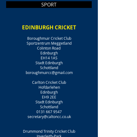
SPORT
EDINBURGH CRICKET
Boroughmuir Cricket Club
Sportzentrum Meggetland
Colinton Road
Edinburgh
EH14 1AS
Stadt Edinburgh
Schottland
boroughmuircc@gmail.com
Carlton Cricket Club
Hofdarlehen
Edinburgh
EH9 2EE
Stadt Edinburgh
Schottland
0131 667 9547
secretary@caltoncc.co.uk
Drummond Trinity Cricket Club
Inverleith-Park