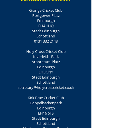
Grange Cricket Club
Portgower-Platz
Edinburgh
EH4 1HQ
Stadt Edinburgh
Schottland
0131 332 2148
Holy Cross Cricket Club
Inverleith
Park
Arboretum-Platz
Edinburgh
EH3 5NY
Stadt Edinburgh
Schottland
secretary@holycrosscricket.co.uk
Kirk Brae Cricket Club
Doppelheckenpark
Edinburgh
EH16 6TS
Stadt Edinburgh
Schottland