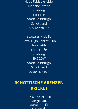
Neue Feldspielfelder
Kinnahe Straße
Edinburgh
EH4 1EP
Stadt Edinburgh
Schottland
07712 666327
Stewarts Melville
Royal High Cricket Club
Inverleith
Fährstraße
Edinburgh
EH5 2DW
Stadt Edinburgh
Schottland
07905 478 072
SCHOTTISCHE GRENZEN
KRICKET
Gala Cricket Club
Meiglepark
Manse-Straße
Galashiels