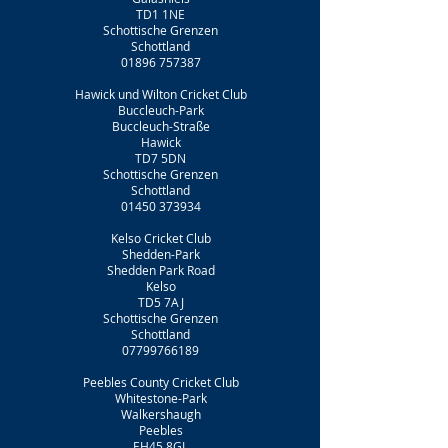
TD1 1NE
Schottische Grenzen
Schottland
01896 757387
Hawick und Wilton Cricket Club
Buccleuch-Park
Buccleuch-Straße
Hawick
TD7 5DN
Schottische Grenzen
Schottland
01450 373934
Kelso Cricket Club
Shedden-Park
Shedden Park Road
Kelso
TD5 7AJ
Schottische Grenzen
Schottland
07799766189
Peebles County Cricket Club
Whitestone-Park
Walkershaugh
Peebles
EH45 8GL