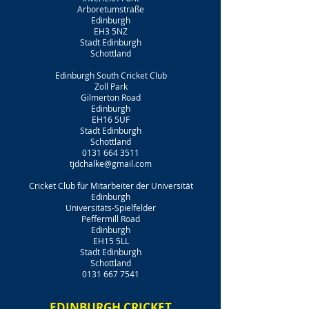
Arboretumstraße
Edinburgh
EH3 5NZ
Stadt Edinburgh
Schottland
Edinburgh South Cricket Club
Zoll Park
Gilmerton Road
Edinburgh
EH16 5UF
Stadt Edinburgh
Schottland
0131 664 3511
tjdchalke@gmail.com
Cricket Club für Mitarbeiter der Universität
Edinburgh
Universitäts-Spielfelder
Peffermill Road
Edinburgh
EH15 5LL
Stadt Edinburgh
Schottland
0131 667 7541
EDINBURGH CRICKET