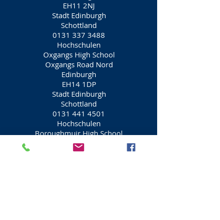
EH11 2NJ
Stadt Edinburgh
Schottland
0131 337 3488
Hochschulen
Oxgangs High School
Oxgangs Road Nord
Edinburgh
EH14 1DP
Stadt Edinburgh
Schottland
0131 441 4501
Hochschulen
Boroughmuir High School
111 Blick nach vorn
Edinburgh
EH11 1FL
Stadt Edinburgh
Schottland
0131 229 9703
Hochschulen
Liberton