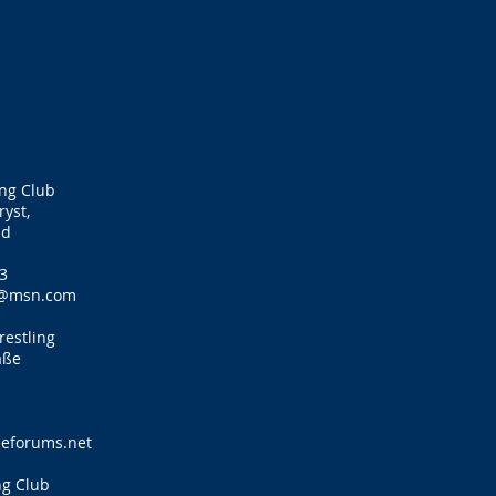
ing Club
yst,
ld
3
4@msn.com
estling
aße
eeforums.net
ng Club