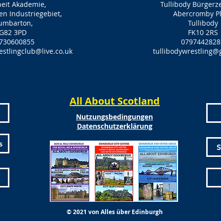
heit Akademie,
Tullibody Bürger
en Industriegebiet,
Abercromby P
umbarton,
Tullibody
G82 3PD
FK10 2RS
730600855
0797442828
tlingclub@live.co.uk
tullibodywrestling@
All About Scotland
Nutzungsbedingungen
Datenschutzerklärung
s
S
© 2021 von Alles über Edinburgh