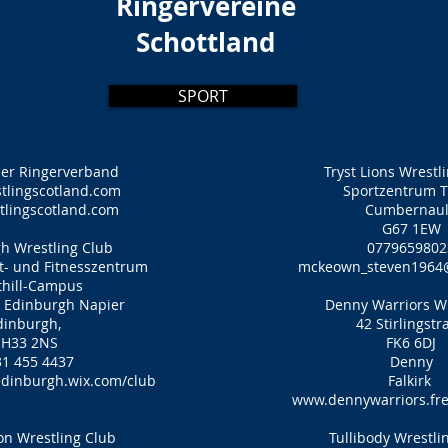
Ringervereine
Schottland
SPORT
her Ringerverband
Tryst Lions Wrestl
tlingscotland.com
Sportzentrum Tr
lingscotland.com
Cumbernau
G67 1EW
h Wrestling Club
0779659802
t- und Fitnesszentrum
mckeown_steven196
thill-Campus
t Edinburgh Napier
Denny Warriors Wr
dinburgh,
42 Stirlingstr
EH33 2NS
FK6 6DJ
1 455 4437
Denny
dinburgh.wix.com/club
Falkirk
www.dennywarriors.fr
n Wrestling Club
Tullibody Wrestli