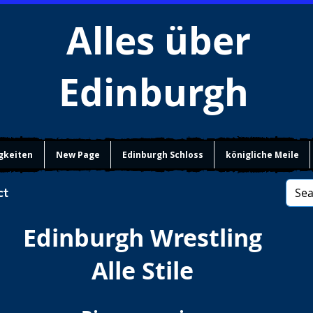
Alles über
Edinburgh
gkeiten
New Page
Edinburgh Schloss
königliche Meile
ct
Edinburgh Wrestling
Alle Stile