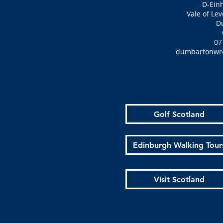
D-Ein
Vale of Lev
D
07
dumbartonwres
Golf Scotland
Edinburgh Walking Tour
Visit Scotland