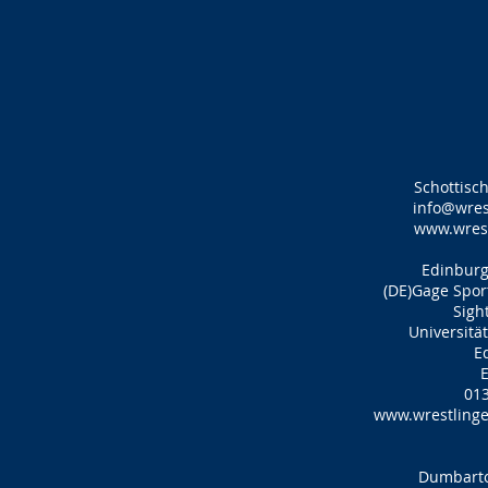
Schottisc
info@wres
www.wrest
Edinburg
(DE)Gage Spor
Sigh
Universitä
E
013
www.wrestlinge
Dumbarto