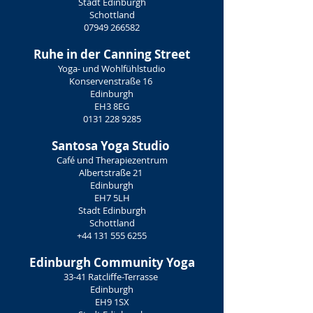
Stadt Edinburgh
Schottland
07949 266582
Ruhe in der Canning Street
Yoga- und Wohlfühlstudio
Konservenstraße 16
Edinburgh
EH3 8EG
0131 228 9285
Santosa Yoga Studio
Café und Therapiezentrum
Albertstraße 21
Edinburgh
EH7 5LH
Stadt Edinburgh
Schottland
+44 131 555 6255
Edinburgh Community Yoga
33-41 Ratcliffe-Terrasse
Edinburgh
EH9 1SX