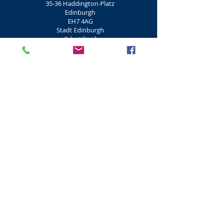
35-36 Haddington-Platz
Edinburgh
EH7 4AG
Stadt Edinburgh
Schottland
+44 (0) 131 652 3924
Edinburgh Hot Yoga-Kurse
Hot Yoga ist eine Bewegungsform, die sich auf
Flexibilität, Atmung und Kraft konzentriert. Der
Ursprung von Hot Yoga liegt vor 5.000 Jahren in
Indien. Hot Yoga wird in heißen, feuchten
Räumen durchgeführt, die über 26 Grad erhitzt
werden.
Hot Yoga
Edinburgh
2 Ladyfield
Konferenzplatz
Edinburgh
EH3 8EZ
Stadt Edinburgh
Schottland