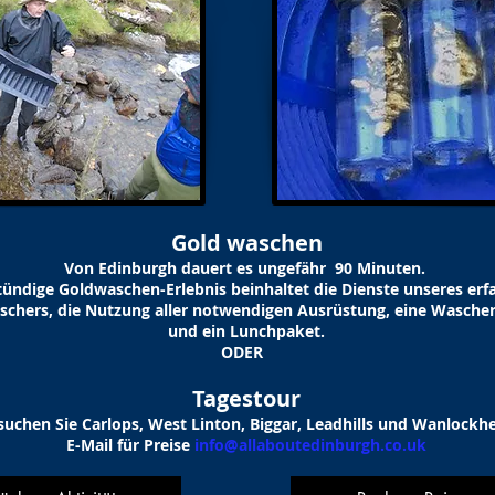
Gold waschen
Von Edinburgh dauert es
ungefähr
90 Minuten.
tündige Goldwaschen-Erlebnis beinhaltet die Dienste unseres er
chers, die Nutzung aller notwendigen Ausrüstung, eine Wascher
und ein Lunchpaket.
ODER
Tagestour
suchen Sie Carlops, West Linton, Biggar, Leadhills und Wanlockh
E-Mail für Preise
info@allaboutedinburgh.co.uk