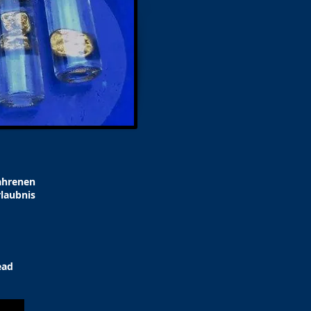
fahrenen
laubnis
ead