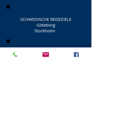
SCHWEDISCHE REISEZIELE
Göteborg
Stockholm
SCHWEIZER REISEZIELE
Basel
Genf
Zürich
FINNISCHE REISEZIELE
Helsinki
ISLANDISCHE REISEZIELE
Reykjavík