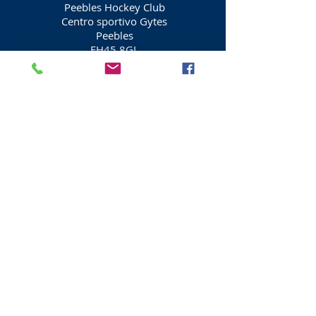
Peebles Hockey Club
Centro sportivo Gytes
Peebles
EH45 8GL
Kelso Mini Hockey Club
Liceo Kelso
Kelso
TD5 7EG
Fjordhus Reivers Hockey Club
Tweedbank
Galashiels
TD1 3RS
www.fjordhusreivers.org
Kelso Ladies Hockey Club
Tweedbank
Galashiels