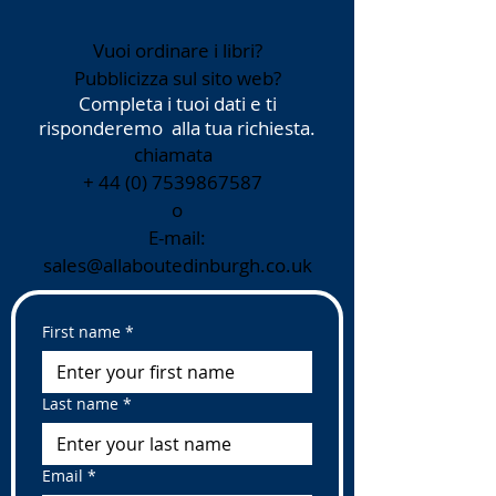
Vuoi ordinare i libri?
Pubblicizza sul sito web?
Completa i tuoi dati e ti
risponderemo
alla tua richiesta.
chiamata
+
44 (0) 7539867587
o
E-mail:
sales@allaboutedinburgh.co.uk
First name
*
Last name
*
Email
*