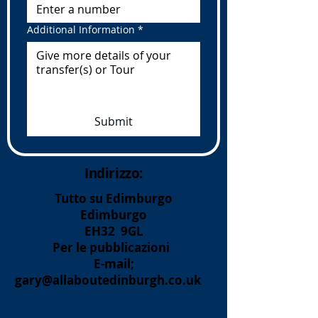
Additional Information
*
Submit
Indirizzo:
Tutto su Edimburgo
Edimburgo
EH32
9GL
Per le pubblicazioni
E-mail;
gary@allaboutedinburgh.co.uk