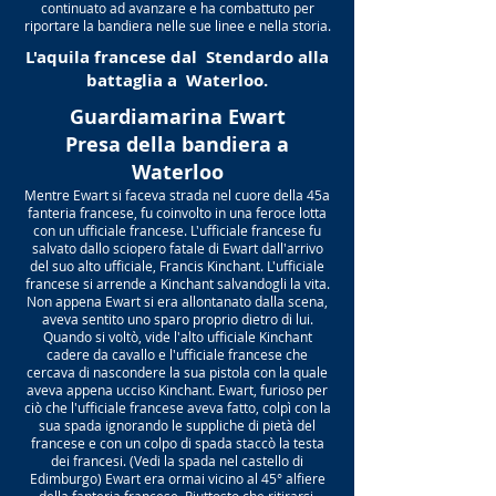
continuato ad avanzare e ha combattuto per
riportare la bandiera nelle sue linee e nella storia.
L'aquila francese dal Stendardo alla
battaglia a Waterloo.
Guardiamarina Ewart
Presa della bandiera a
Waterloo
Mentre Ewart si faceva strada nel cuore della 45a
fanteria francese, fu coinvolto in una feroce lotta
con un ufficiale francese. L'ufficiale francese fu
salvato dallo sciopero fatale di Ewart dall'arrivo
del suo alto ufficiale, Francis Kinchant. L'ufficiale
francese si arrende a Kinchant salvandogli la vita.
Non appena Ewart si era allontanato dalla scena,
aveva sentito uno sparo proprio dietro di lui.
Quando si voltò, vide l'alto ufficiale Kinchant
cadere da cavallo e l'ufficiale francese che
cercava di nascondere la sua pistola con la quale
aveva appena ucciso Kinchant. Ewart, furioso per
ciò che l'ufficiale francese aveva fatto, colpì con la
sua spada ignorando le suppliche di pietà del
francese e con un colpo di spada staccò la testa
dei francesi. (Vedi la spada nel castello di
Edimburgo) Ewart era ormai vicino al 45° alfiere