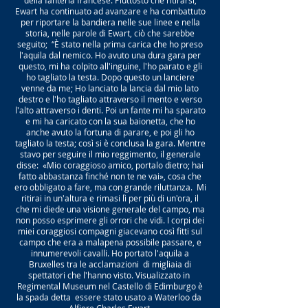
della fanteria francese. Piuttosto che ritirarsi,
Ewart ha continuato ad avanzare e ha combattuto
per riportare la bandiera nelle sue linee e nella
storia, nelle parole di Ewart, ciò che sarebbe
seguito;
“È stato nella prima carica che ho preso
l'aquila dal nemico. Ho avuto una dura gara per
questo, mi ha colpito all'inguine, l'ho parato e gli
ho tagliato la testa. Dopo questo un lanciere
venne da me; Ho lanciato la lancia dal mio lato
destro e l'ho tagliato attraverso il mento e verso
l'alto attraverso i denti. Poi un fante mi ha sparato
e mi ha caricato con la sua baionetta, che ho
anche avuto la fortuna di parare, e poi gli ho
tagliato la testa; così si è conclusa la gara. Mentre
stavo per seguire il mio reggimento, il generale
disse:
«Mio coraggioso amico, portalo dietro; hai
fatto abbastanza finché non te ne vai», cosa che
ero obbligato a fare, ma con grande riluttanza.
Mi
ritirai in un'altura e rimasi lì per più di un'ora, il
che mi diede una visione generale del campo, ma
non posso esprimere gli orrori che vidi. I corpi dei
miei coraggiosi compagni giacevano così fitti sul
campo che era a malapena possibile passare, e
innumerevoli cavalli. Ho portato l'aquila a
Bruxelles tra le acclamazioni
di migliaia di
spettatori che l'hanno visto. Visualizzato in
Regimental Museum nel Castello di Edimburgo è
la spada detta
essere stato usato a Waterloo da