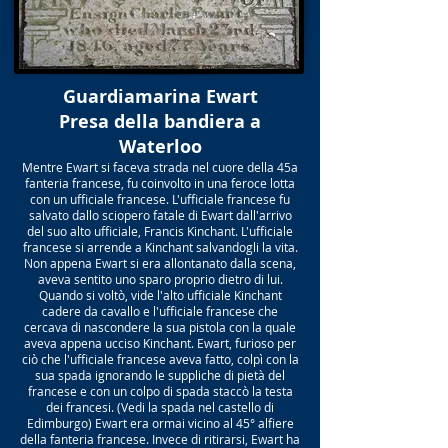
Guardiamarina Ewart
Presa della bandiera a
Waterloo
Mentre Ewart si faceva strada nel cuore della 45a
fanteria francese, fu coinvolto in una feroce lotta
con un ufficiale francese. L'ufficiale francese fu
salvato dallo sciopero fatale di Ewart dall'arrivo
del suo alto ufficiale, Francis Kinchant. L'ufficiale
francese si arrende a Kinchant salvandogli la vita.
Non appena Ewart si era allontanato dalla scena,
aveva sentito uno sparo proprio dietro di lui.
Quando si voltò, vide l'alto ufficiale Kinchant
cadere da cavallo e l'ufficiale francese che
cercava di nascondere la sua pistola con la quale
aveva appena ucciso Kinchant. Ewart, furioso per
ciò che l'ufficiale francese aveva fatto, colpì con la
sua spada ignorando le suppliche di pietà del
francese e con un colpo di spada staccò la testa
dei francesi. (Vedi la spada nel castello di
Edimburgo) Ewart era ormai vicino al 45° alfiere
della fanteria francese. Invece di ritirarsi, Ewart ha