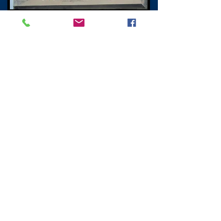
Dublino Street
North New Town
Edimburgo
Herbert Nigel Gresley
Herbert Nigel Gresley è nato qui nel 1876
ed è famoso per la progettazione di
locomotive a vapore, Flying Scotsman e
Mallard, due iconici treni a vapore
entrambi progettati da lui.