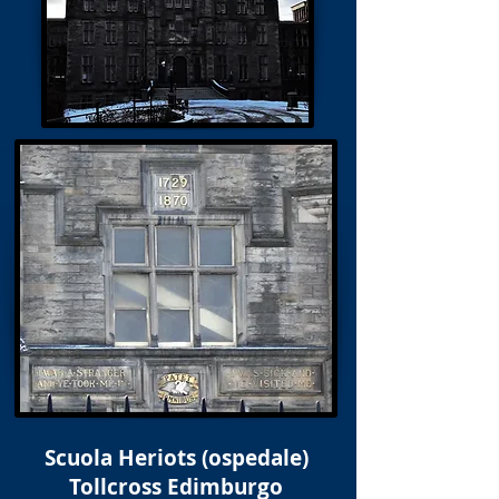
Chiesa formalmente Lauriston
Scuola Heriots (ospedale)
​ Tollcross Edimburgo
Tollcross Edimburgo