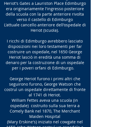
La Lauriston United Presbyterian Church
Heriot's Gates a Lauriston Place Edimburgo
è un edificio in stile gotico del 1860 circa.
era originariamente l'ingresso posteriore
La chiesa è ora nelle mani della Muslim
della scuola con la parte anteriore rivolta
Welfare House, un'organizzazione di
verso il castello di Edimburgo
beneficenza per servire i bisogni degli
L'attuale cancello anteriore dell'ospedale di
studenti stranieri in Gran Bretagna.
Heriot (scuola).
I ricchi di Edimburgo avrebbero lasciato
disposizioni nei loro testamenti per far
costruire un ospedale, nel 1650 George
Heriot lasciò in eredità una somma di
denaro per la costruzione di un ospedale
per i poveri orfani di Edimburgo.
George Heriot furono i primi altri che
seguirono furono, George Watson che
costruì un ospedale direttamente di fronte
al 1741 di Heriot.
William Fettes aveva una scuola (in
ospedale) costruito sulla sua terra a
Comely Bank nel 1870, The Merchant
Maiden Hospital
(Mary Erskine's) iniziato nel cowgate nel