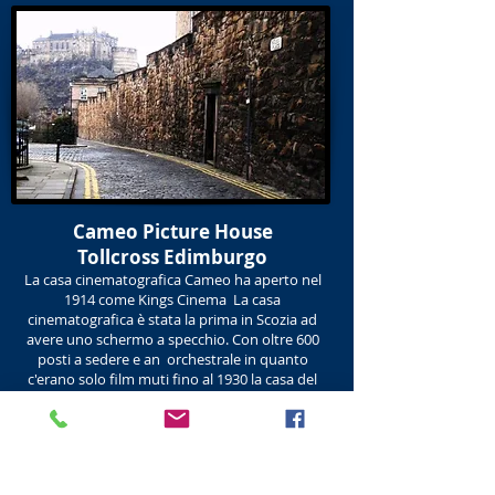
Cameo Picture House
Tollcross Edimburgo
La casa cinematografica Cameo ha aperto nel
1914 come Kings Cinema La casa
cinematografica è stata la prima in Scozia ad
avere uno schermo a specchio. Con oltre 600
posti a sedere e an orchestrale in quanto
c'erano solo film muti fino al 1930 la casa del
cinema era dotato di suono. Di 1949 la casa dei
quadri necessitava di un ammodernamento e
dopo la ristrutturazione cambia il nome in quello
che è oggi Il Cammeo. Nel 1985 è diventato un
multiplex con 3 schermi e lo schermo principale