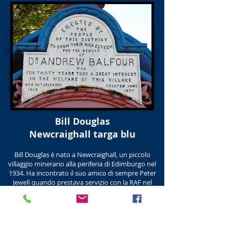
Bill Douglas
Newcraighall targa blu
Bill Douglas è nato a Newcraighall, un piccolo
villaggio minerario alla periferia di Edimburgo nel
1934. Ha incontrato il suo amico di sempre Peter
Jewell quando prestava servizio con la RAF nel
1954. Bill e Peter hanno messo insieme una delle
più grandi collezioni di cimeli cinematografici in
Europa. La collezione è ora ospitata in il Museo
del Cinema Bill Douglas
nell'Università di Exeter che ha aperto nel 1997