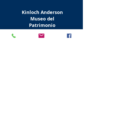
Kinloch Anderson
Museo del
Patrimonio
Museo Kinloch Anderson
Dock Street
Edimburgo
EH6 6EY
Link al Museo
Museo del patrimonio di
Newhaven
Museo del patrimonio di
Newhaven
Luogo del molo
Edimburgo
EH6 4LP
Link al Museo