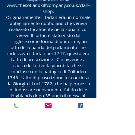
www.thesotlandkiltcompany.co.uk/clan-
shop.
Originariamente il tartan era un normale
abbigliamento quotidiano che veniva
realizzato localmente nella zona in cui
vivevi. Il tartan è stato visto dal
Inglese come forma di uniforme, un
atto della banda del parlamento che
indossava il tartan nel 1747, questo era
l'atto di proscrizione.
Ciò avvenne a
causa della rivolta giacobita che si
concluse con la battaglia di Culloden
1746. L'atto di proscrizione fu
conclusa
da Giorgio III nel 1782, che ha permesso
di indossare nuovamente l'abito delle
Highlands dopo 35 anni di messa al
bando. Ci sono 34 Stati Uniti con il
proprio tartan.