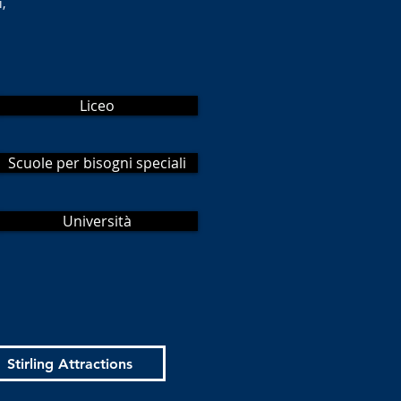
,
Liceo
Scuole per bisogni speciali
Università
Stirling Attractions