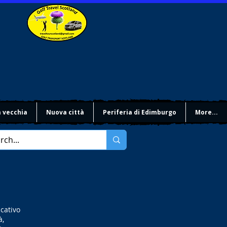
à vecchia
Nuova città
Periferia di Edimburgo
More...
ucativo
à,