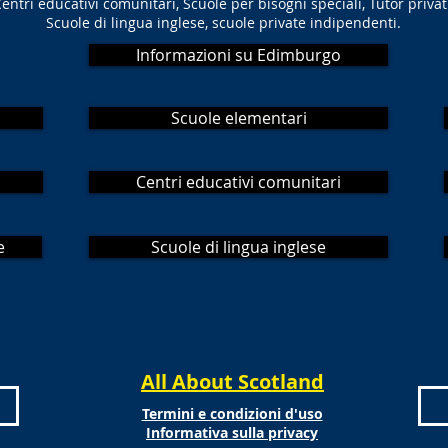
entri educativi comunitari, Scuole per bisogni speciali, Tutor privati
Scuole di lingua inglese, scuole private indipendenti.
Informazioni su Edimburgo
Scuole elementari
Centri educativi comunitari
e
Scuole di lingua inglese
All About Scotland
Termini e condizioni d'uso
Informativa sulla privacy