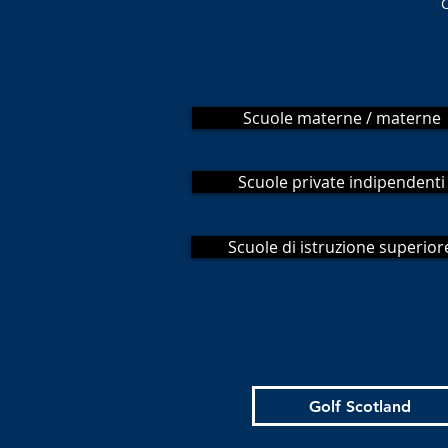
C
Scuole materne / materne
Scuole private indipendenti
Scuole di istruzione superior
Golf Scotland