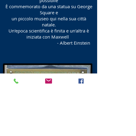
possibile
È commemorato da una statua su George
Square e
un piccolo museo qui nella sua città
natale.
Un'epoca scientifica è finita e un'altra è
iniziata con Maxwell
- Albert Einstein
Successivo - New Town North Edinburgh