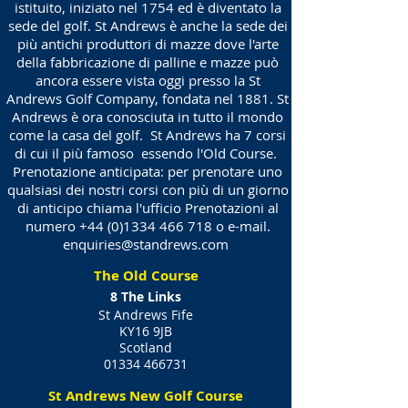
istituito, iniziato nel 1754 ed è diventato la
sede del golf. St Andrews è anche la sede dei
più antichi produttori di mazze dove l'arte
della fabbricazione di palline e mazze può
ancora essere vista oggi presso la St
Andrews Golf Company, fondata nel 1881. St
Andrews è ora conosciuta in tutto il mondo
come la casa del golf.
St Andrews ha 7 corsi
di cui il più famoso
essendo l'Old Course.
Prenotazione anticipata: per prenotare uno
qualsiasi dei nostri corsi con più di un giorno
di anticipo chiama l'ufficio Prenotazioni al
numero
+44 (0)1334 466 718
o e-mail.
enquiries@standrews.com
The Old Course
8 The Links
St Andrews
Fife
KY16 9JB
Scotland
01334 466731
St Andrews New Golf Course