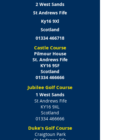
2 West Sands
St Andrews Fife
Ky16 9Xl
Scotland
01334 466718
Castle Course
Pilmour House
St. Andrews Fife
KY16 9SF
Scotland
01334 466666
Jubilee Golf Course
1 West Sands
St Andrews Fife
KY16 9XL
Scotland
01334 466666
Duke's Golf Course
Craigtoun Park