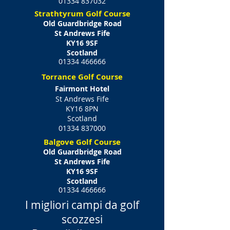
01334 837032
Strathtyrum Golf Course
Old Guardbridge Road
St Andrews Fife
KY16 9SF
Scotland
01334 466666
Torrance Golf Course
Fairmont Hotel
St Andrews Fife
KY16 8PN
Scotland
01334 837000
Balgove Golf Course
Old Guardbridge Road
St Andrews Fife
KY16 9SF
Scotland
01334 466666
I migliori campi da golf
scozzesi