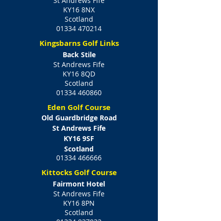
St Andrews Fife
KY16 8NX
Scotland
01334 470214
Kingsbarns Golf Links
Back Stile
St Andrews Fife
KY16 8QD
Scotland
01334 460860
Eden Golf Course
Old Guardbridge Road
St Andrews Fife
KY16 9SF
Scotland
01334 466666
Kittocks Golf Course
Fairmont Hotel
St Andrews Fife
KY16 8PN
Scotland