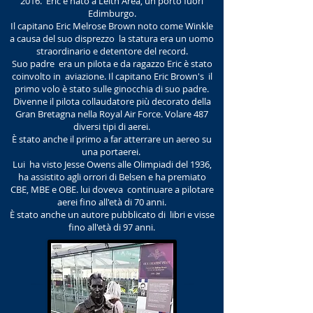
2016. Eric è nato a Leith Area, un porto fuori
Edimburgo.
Il capitano Eric Melrose Brown noto come Winkle
a causa del suo disprezzo la statura era un uomo
straordinario e detentore del record.
Suo padre era un pilota e da ragazzo Eric è stato
coinvolto in aviazione. Il capitano Eric Brown's il
primo volo è stato sulle ginocchia di suo padre.
Divenne il pilota collaudatore più decorato della
Gran Bretagna nella Royal Air Force. Volare 487
diversi tipi di aerei.
È stato anche il primo a far atterrare un aereo su
una portaerei.
Lui ha visto Jesse Owens alle Olimpiadi del 1936,
ha assistito agli orrori di Belsen e ha premiato
CBE, MBE e OBE. lui doveva continuare a pilotare
aerei fino all'età di 70 anni.
È stato anche un autore pubblicato di libri e visse
fino all'età di 97 anni.