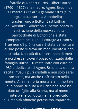
Il fratello di Robert Burns, Gilbert Burns
(1760 – 1827) e la madre, Agnes Broun, dal
17 marzo 1732 al 14 gennaio 1820 (e in
seguito sua sorella Annabella) si
trasferirono a Bolton East Lothian
dall'Ayrshire. Gilbert ha supervisionato la
costruzione della nuova chiesa
parrocchiale di Bolton che è stata
completata nel 1809. Il cottage a Grant's
Brae non c'è più, la casa è stata demolita e
al suo posto si trova un monumento lungo
la strada. Non più di un centinaio di metri
a nord-est si trova il pozzo utilizzato dalla
famiglia Burns. Fu restaurato con cura nel
1932 e dedicato ad Agnes Broun. La dedica
recita: “Bevi i puri cristalli e non solo sarai
soccorso, ma anche rinfrescato nella
mente. Alla memoria mortale e immortale
e in nobile tributo a lei, che non solo ha
dato un figlio alla Scozia, ma al mondo
intero e le cui dottrine ha predicato
all'umanità affinché potessimo imparare?