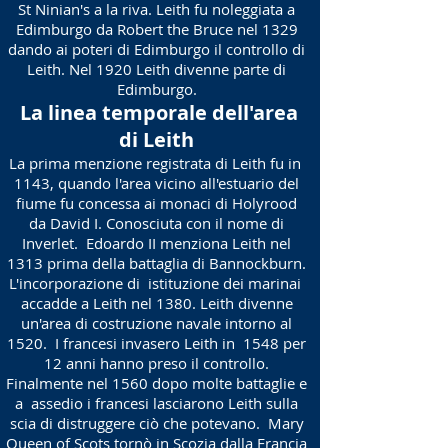
St Ninian's a la riva. Leith fu noleggiata a
Edimburgo da Robert the Bruce nel 1329
dando ai poteri di Edimburgo il controllo di
Leith. Nel 1920 Leith divenne parte di
Edimburgo.
​
La linea temporale dell'area
di Leith
La prima menzione registrata di Leith fu in
1143, quando l'area vicino all'estuario del
fiume fu concessa ai monaci di Holyrood
da David I. Conosciuta con il nome di
Inverlet.
Edoardo II menziona Leith nel
1313 prima della battaglia di Bannockburn.
L'incorporazione di
istituzione dei marinai
accadde a Leith nel 1380. Leith divenne
un'area di costruzione navale intorno al
1520.
I francesi invasero Leith in
1548 per
12 anni hanno preso il controllo.
Finalmente nel 1560 dopo molte battaglie e
a
assedio i francesi lasciarono Leith sulla
scia di distruggere ciò che potevano.
Mary
Queen of Scots tornò in Scozia dalla Francia