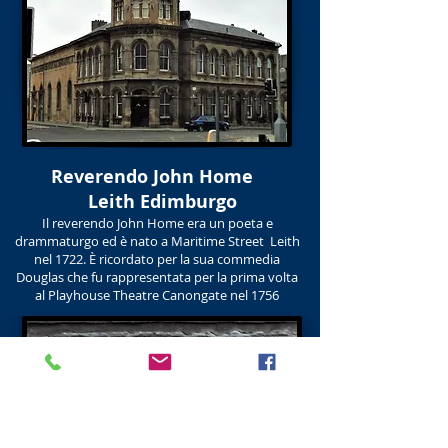
Reverendo John Home
Leith Edimburgo
Il reverendo John Home era un poeta e
drammaturgo ed è nato a Maritime Street Leith
nel 1722. È ricordato per la sua commedia
Douglas che fu rappresentata per la prima volta
al
Playhouse Theatre Canongate
nel 1756