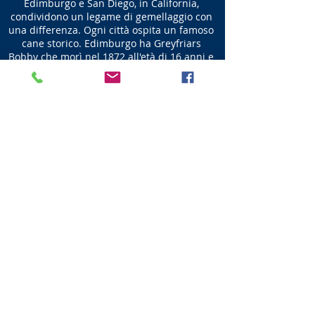
Edimburgo e San Diego, in California,
condividono un legame di gemellaggio con
una differenza. Ogni città ospita un famoso
cane storico. Edimburgo ha Greyfriars
Bobby che morì nel 1872 all'età di 16 anni e
San Diego ha Bum il cane vagabondo che
morì nel 1898 all'età di 12 anni. Bum si
trova all'ingresso dei giardini di West
Princes Street di King Stable Road e Bobby
si trova nel ponte George IV in cima a
Candlemaker's Row, vicino all'ingresso del
cortile di Greyfriars Kirk.
Cottage delle Scuderie