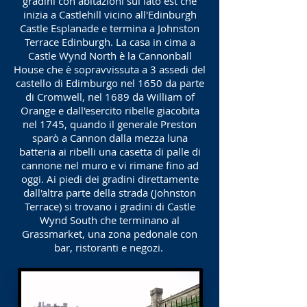
gradini con abitazioni sul lato est che
inizia a Castlehill vicino all'Edinburgh
Castle Esplanade e termina a Johnston
Terrace Edinburgh. La casa in cima a
Castle Wynd North è la Cannonball
House che è sopravvissuta a 3 assedi del
castello di Edimburgo nel 1650 da parte
di Cromwell, nel 1689 da William of
Orange e dall'esercito ribelle giacobita
nel 1745, quando il generale Preston
sparò a Cannon dalla mezza luna
batteria ai ribelli una casetta di palle di
cannone nel muro e vi rimane fino ad
oggi. Ai piedi dei gradini direttamente
dall'altra parte della strada (Johnston
Terrace) si trovano i gradini di Castle
Wynd South che terminano al
Grassmarket, una zona pedonale con
bar, ristoranti e negozi.