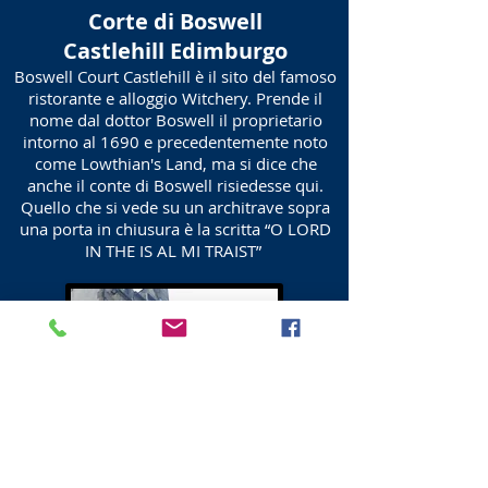
Corte di Boswell
Castlehill Edimburgo
Boswell Court Castlehill è il sito del famoso
ristorante e alloggio Witchery. Prende il
nome dal dottor Boswell il proprietario
intorno al 1690 e precedentemente noto
come Lowthian's Land, ma si dice che
anche il conte di Boswell risiedesse qui.
Quello che si vede su un architrave sopra
una porta in chiusura è la scritta “O LORD
IN THE IS AL MI TRAIST”