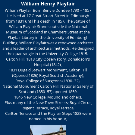
William Henry Playfair
William Playfair Born Benvie Dundee 1790 – 1857
He lived at 17 Great Stuart Street in Edinburgh
from 1831 until his death in 1857. The Statue of
William Playfair Stands outside the National
Museum of Scotland in Chambers Street at the
Playfair Library in the University of Edinburgh
Building. William Playfair was a renowned architect
and a leader of architectural methods. He designed
the quadrangle in the University College 1815.
Calton Hill, 1818 City Observatory, Donaldson's
Hospital (1842),
1831 Dugald Stewart Monument, Calton Hill
(Opened 1826) Royal Scottish Academy),
Royal College of Surgeons (1830–32),
National Monument Calton Hill, National Gallery of
Scotland (1850–57) opened 1859.
1846 New College, Mound and others.
Plus many of the New Town Streets; Royal Circus,
Regent Terrace, Royal Terrace,
Carlton Terrace and the Playfair Steps 1828 were
named in his honour,