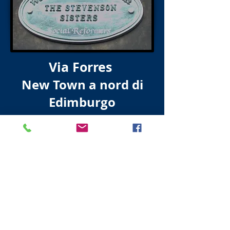
Via Forres
New Town a nord di
Edimburgo
Thomas Chalmers
No. 3 Forres Street era la residenza di
Thomas Chalmers Leader della Chiesa
Libera. La sua statua si trova in George
Street.
Link alla statua Thomas Chalmers