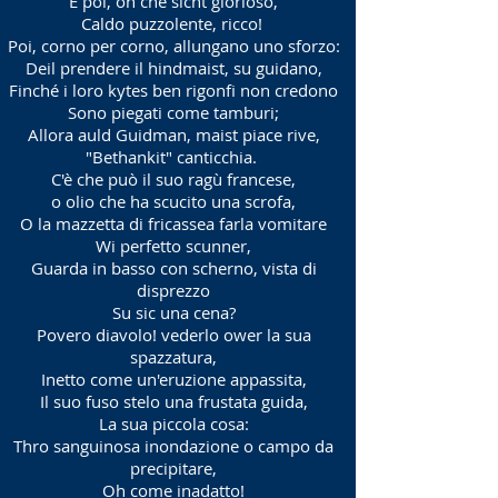
E poi, oh che sicht glorioso,
Caldo puzzolente, ricco!
Poi, corno per corno, allungano uno sforzo:
Deil prendere il hindmaist, su guidano,
Finché i loro kytes ben rigonfi non credono
Sono piegati come tamburi;
Allora auld Guidman, maist piace rive,
"Bethankit" canticchia.
C'è che può il suo ragù francese,
o olio che ha scucito una scrofa,
O la mazzetta di fricassea farla vomitare
Wi perfetto scunner,
Guarda in basso con scherno, vista di
disprezzo
Su sic una cena?
Povero diavolo! vederlo ower la sua
spazzatura,
Inetto come un'eruzione appassita,
Il suo fuso stelo una frustata guida,
La sua piccola cosa:
Thro sanguinosa inondazione o campo da
precipitare,
Oh come inadatto!