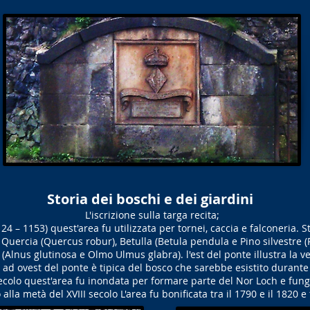
Storia dei boschi e dei giardini
L'iscrizione sulla targa recita;
24 – 1153) quest'area fu utilizzata per tornei, caccia e falconeria. 
uercia (Quercus robur), Betulla (Betula pendula e Pino silvestre (
(Alnus glutinosa e Olmo Ulmus glabra). l'est del ponte illustra la ve
a ad ovest del ponte è tipica del bosco che sarebbe esistito durante
secolo quest'area fu inondata per formare parte del Nor Loch e fun
o alla metà del XVIII secolo L'area fu bonificata tra il 1790 e il 1820 e