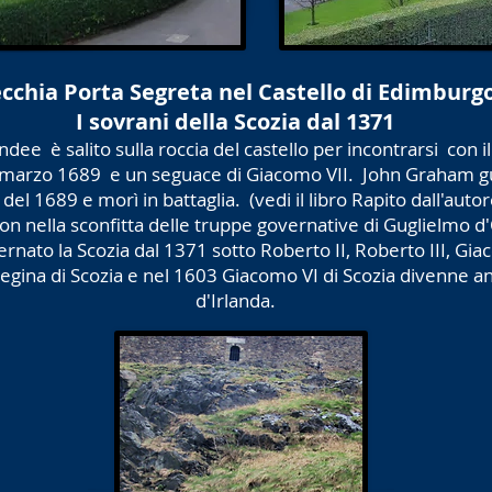
cchia Porta Segreta nel Castello di Edimburg
I sovrani della Scozia dal 1371
undee
è salito sulla roccia del castello per incontrarsi
con i
l marzo 1689
e un seguace di Giacomo VII.
John Graham gui
del 1689 e morì in battaglia.
(vedi il libro Rapito dall'au
n nella sconfitta delle truppe governative di Guglielmo d'
ernato la Scozia dal 1371 sotto Roberto II, Roberto III, Gia
gina di Scozia e nel 1603 Giacomo VI di Scozia divenne an
d'Irlanda.