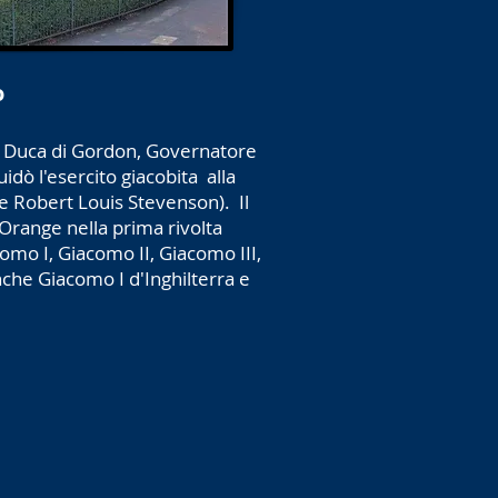
o
l Duca di Gordon, Governatore
dò l'esercito giacobita
alla
tore Robert Louis Stevenson).
Il
Orange nella prima rivolta
como I, Giacomo II, Giacomo III,
che Giacomo I d'Inghilterra e