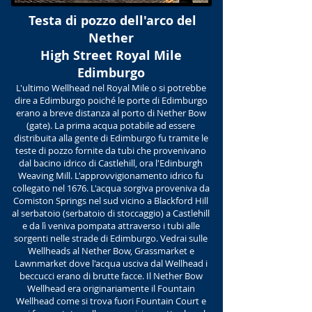
Testa di pozzo dell'arco del
Nether
High Street Royal Mile
Edimburgo
L'ultimo Wellhead nel Royal Mile o si potrebbe
dire a Edimburgo poiché le porte di Edimburgo
erano a breve distanza al porto di Nether Bow
(gate). La prima acqua potabile ad essere
distribuita alla gente di Edimburgo fu tramite le
teste di pozzo fornite da tubi che provenivano
dal bacino idrico di Castlehill, ora l'Edinburgh
Weaving Mill. L'approvvigionamento idrico fu
collegato nel 1676. L'acqua sorgiva proveniva da
Comiston Springs nel sud vicino a Blackford Hill
al serbatoio (serbatoio di stoccaggio) a Castlehill
e da lì veniva pompata attraverso i tubi alle
sorgenti nelle strade di Edimburgo. Vedrai sulle
Wellheads al Nether Bow, Grassmarket e
Lawnmarket dove l'acqua usciva dal Wellhead i
beccucci erano di brutte facce. Il Nether Bow
Wellhead era originariamente il Fountain
Wellhead come si trova fuori Fountain Court e