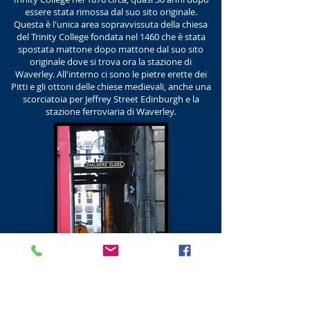
essere stata rimossa dal suo sito originale.
Questa è l'unica area sopravvissuta della chiesa
del Trinity College fondata nel 1460 che è stata
spostata mattone dopo mattone dal suo sito
originale dove si trova ora la stazione di
Waverley. All'interno ci sono le pietre erette dei
Pitti e gli ottoni delle chiese medievali, anche una
scorciatoia per Jeffrey Street Edinburgh e la
stazione ferroviaria di Waverley.