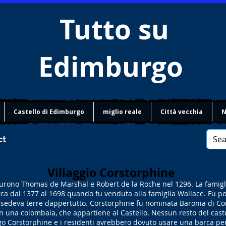
Tutto su
Edimburgo
Castello di Edimburgo
miglio reale
Città vecchia
N
ct
Villaggio Corstorphine
e furono Thomas de Marshal e Robert de la Roche nel 1296. La famiglia
ca dal 1377 al 1698 quando fu venduta alla famiglia Wallace. Fu poi
ssedeva terre dappertutto. Corstorphine fu nominata Baronia di Co
 in una colombaia, che appartiene al Castello. Nessun resto del caste
go Corstorphine e i residenti avrebbero dovuto usare una barca per