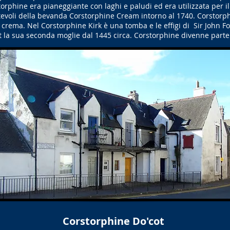
torphine era pianeggiante con laghi e paludi ed era utilizzata per il 
evoli della bevanda Corstorphine Cream intorno al 1740. Corstorphin
 crema. Nel Corstorphine Kirk è una tomba e le effigi di Sir John F
t la sua seconda moglie dal 1445 circa. Corstorphine divenne part
Corstorphine Do'cot