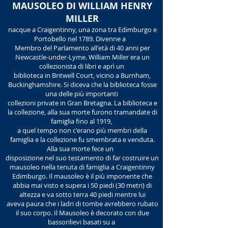
MAUSOLEO DI WILLIAM HENRY
MILLER
nacque a Craigentinny, una zona tra Edimburgo e
Portobello nel 1789. Divenne a
Membro del Parlamento all'età di 40 anni per
Newcastle-under-Lyme. William Miller era un
collezionista di libri e aprì un
biblioteca in Britwell Court, vicino a Burnham,
Buckinghamshire. Si diceva che la biblioteca fosse
una delle più importanti
collezioni private in Gran Bretagna. La biblioteca e
la collezione, alla sua morte furono tramandate di
famiglia fino al 1919,
a quel tempo non c'erano più membri della
famiglia e la collezione fu smembrata e venduta.
Alla sua morte fece un
disposizione nel suo testamento di far costruire un
mausoleo nella tenuta di famiglia a Craigentinny
Edimburgo. Il mausoleo è il più imponente che
abbia mai visto e supera i 50 piedi (30 metri) di
altezza e va sotto terra 40 piedi mentre lui
aveva paura che i ladri di tombe avrebbero rubato
il suo corpo. Il Mausoleo è decorato con due
bassorilievi basati su a