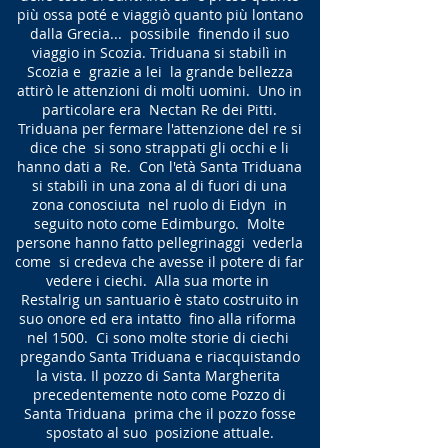
più ossa poté e viaggiò quanto più lontano
dalla Grecia... possibile finendo il suo
viaggio in Scozia. Triduana si stabilì in
Scozia e grazie a lei la grande bellezza
attirò le attenzioni di molti uomini. Uno in
particolare era Nectan Re dei Pitti.
Triduana per fermare l'attenzione del re si
dice che si sono strappati gli occhi e li
hanno dati a Re. Con l'età Santa Triduana
si stabilì in una zona al di fuori di una
zona conosciuta nel ruolo di Eidyn in
seguito noto come Edimburgo. Molte
persone hanno fatto pellegrinaggi vederla
come si credeva che avesse il potere di far
vedere i ciechi. Alla sua morte in
Restalrig un santuario è stato costruito in
suo onore ed era intatto fino alla riforma
nel 1500. Ci sono molte storie di ciechi
pregando Santa Triduana e riacquistando
la vista. Il pozzo di Santa Margherita
precedentemente noto come Pozzo di
Santa Triduana prima che il pozzo fosse
spostato al suo posizione attuale.