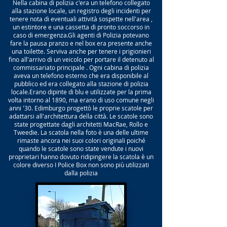
Nella cabina di polizia c'era un telefono collegato
alla stazione locale, un registro degli incidenti per
tenere nota di eventuali attività sospette nell'area ,
un estintore e una cassetta di pronto soccorso in
caso di emergenza.Gli agenti di Polizia potevano
fare la pausa pranzo e nel box era presente anche
una toilette. Serviva anche per tenere i prigionieri
fino all'arrivo di un veicolo per portare il detenuto al
commissariato principale . Ogni cabina di polizia
aveva un telefono esterno che era disponibile al
pubblico ed era collegato alla stazione di polizia
locale.Erano dipinte di blu e utilizzate per la prima
volta intorno al 1890, ma erano di uso comune negli
anni '30. Edimburgo progettò le proprie scatole per
adattarsi all'architettura della città. Le scatole sono
state progettate dagli architetti MacRae, Rollo e
Tweedie. La scatola nella foto è una delle ultime
rimaste ancora nei suoi colori originali poiché
quando le scatole sono state vendute i nuovi
proprietari hanno dovuto ridipingere la scatola è un
colore diverso I Police Box non sono più utilizzati
dalla polizia