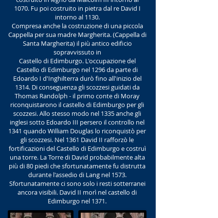
1070. Fu poi costruito in pietra dal re David I
intorno al 1130.
Compresa anche la costruzione di una piccola
Cappella per sua madre Margherita. (Cappella di
Santa Margherita) il più antico edificio
sopravvissuto in
Castello di Edimburgo. L'occupazione del
Castello di Edimburgo nel 1296 da parte di
Edoardo I d'Inghilterra durò fino all'inizio del
1314. Di conseguenza gli scozzesi guidati da
Thomas Randolph - il primo conte di Moray
riconquistarono il castello di Edimburgo per gli
scozzesi. Allo stesso modo nel 1335 anche gli
inglesi sotto Edoardo III persero il controllo nel
1341 quando William Douglas lo riconquistò per
gli scozzesi. Nel 1361 David II rafforzò le
fortificazioni del Castello di Edimburgo e costruì
una torre. La Torre di David probabilmente alta
più di 80 piedi che sfortunatamente fu distrutta
durante l'assedio di Lang nel 1573.
Sfortunatamente ci sono solo i resti sotterranei
ancora visibili. David II morì nel castello di
Edimburgo nel 1371.