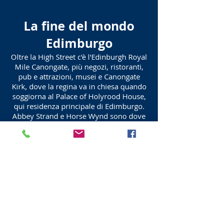
La fine del mondo
Edimburgo
Oltre la High Street c'è l'Edinburgh Royal
Mile Canongate, più negozi, ristoranti,
pub e attrazioni, musei e Canongate
Kirk, dove la regina va in chiesa quando
soggiorna al Palace of Holyrood House,
qui residenza principale di Edimburgo.
Abbey Strand e Horse Wynd sono dove
si trova il Palazzo di Holyrood House
con l'edificio del Parlamento scozzese a
Horse Wynd e l'accesso all'Arthur Seat
hai percorso il Royal Mile.
Canongate (lato sud)
Royal Mile Edimburgo
Il vicino miglio reale di Gullan