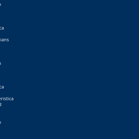
o
ca
cians
o
ca
ristica
d
o