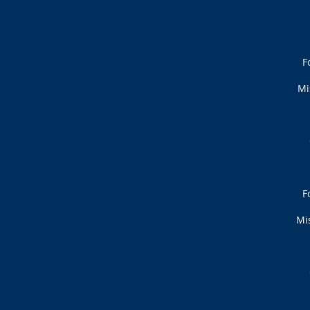
F
Mi
F
Mis