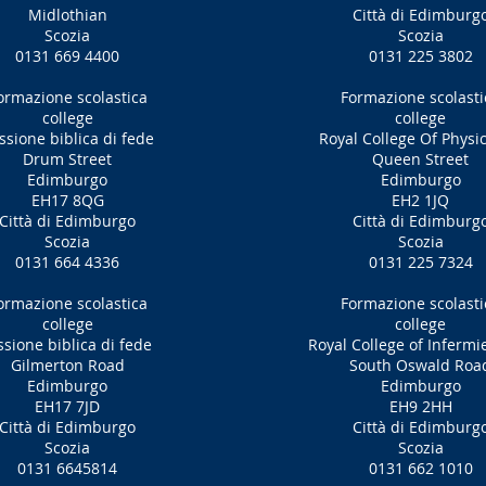
Midlothian
Città di Edimburg
Scozia
Scozia
0131 669 4400
0131 225 3802
ormazione scolastica
Formazione scolasti
college
college
ssione biblica di fede
Royal College Of Physi
Drum Street
Queen Street
Edimburgo
Edimburgo
EH17 8QG
EH2 1JQ
Città di Edimburgo
Città di Edimburg
Scozia
Scozia
0131 664 4336
0131 225 7324
ormazione scolastica
Formazione scolasti
college
college
sione biblica di fede
Royal College of Infermie
Gilmerton Road
South Oswald Roa
Edimburgo
Edimburgo
EH17 7JD
EH9 2HH
Città di Edimburgo
Città di Edimburg
Scozia
Scozia
0131 6645814
0131 662 1010