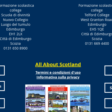
ormazione scolastica
Formazione scolasti
college
college
Scuola di divinità
Telford College
Nuovo Collegio
West Granton Roa
Luogo del tumulo
Edimburgo
Edimburgo
EH5 1QE
EH1 2LX
Città di Edimburg
Città di Edimburgo
Scozia
Scozia
0131 669 4400
0131 650 8900
All About Scotland
Termini e condizioni d'uso
Informativa sulla privacy
s
S