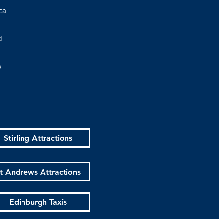
ca
d
o
Stirling Attractions
t Andrews Attractions
Edinburgh Taxis