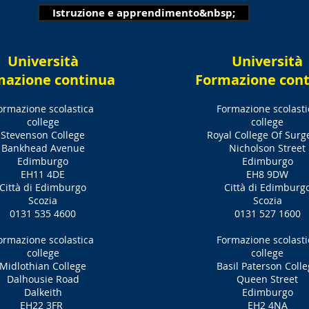
Istruzione e apprendimento&nbsp;
Università
Università
mazione continua
Formazione con
ormazione scolastica
Formazione scolasti
college
college
Stevenson College
Royal College Of Surg
Bankhead Avenue
Nicholson Street
Edimburgo
Edimburgo
EH11 4DE
EH8 9DW
Città di Edimburgo
Città di Edimburg
Scozia
Scozia
0131 535 4600
0131 527 1600
ormazione scolastica
Formazione scolasti
college
college
Midlothian College
Basil Paterson Coll
Dalhousie Road
Queen Street
Dalkeith
Edimburgo
EH22 3FR
EH2 4NA