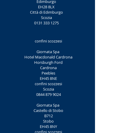
Edimburgo
EH28 8LX
Città di Edimburgo
Scozia
0131 333 1275
confini scozzesi
Giornata Spa
Hotel Macdonald Cardrona
Horsburgh Ford
Cardrona
Peebles
EH45 8NE
confini scozzesi
Scozia
0844 879 9024
Giornata Spa
Castello di Stobo
B712
Stobo
EH45 8NY
confini scozzesi