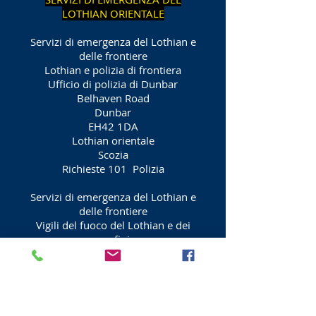
LOTHIAN ORIENTALE
Servizi di emergenza del Lothian e
delle frontiere
Lothian e polizia di frontiera
Ufficio di polizia di Dunbar
Belhaven Road
Dunbar
EH42 1DA
Lothian orientale
Scozia
Richieste 101
Polizia
Servizi di emergenza del Lothian e
delle frontiere
Vigili del fuoco del Lothian e dei
confini
Caserma dei pompieri di Dunbar
Contessa Road
Dunbar
EH42 1DU
Lothian orientale