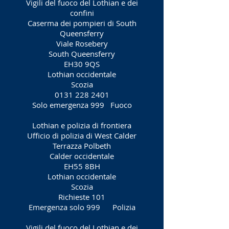
Vigili del fuoco del Lothian e dei
confini
Caserma dei pompieri di South
Queensferry
Viale Rosebery
South Queensferry
EH30 9QS
Lothian occidentale
Scozia
0131 228 2401
Solo emergenza 999
Fuoco
Lothian e polizia di frontiera
Ufficio di polizia di West Calder
Terrazza Polbeth
Calder occidentale
EH55 8BH
Lothian occidentale
Scozia
Richieste 101
Emergenza solo 999
Polizia
Vigili del fuoco del Lothian e dei