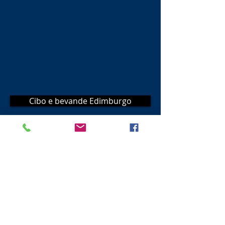
Cibo e bevande Edimburgo
ATTIVITÀ A EDIMBURGO
Posto dove stare
Visit Scotland
Golf Scotland
Stirling Attractions