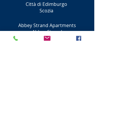
Città di Edimburgo
Scozia
Abbey Strand Apartments
Abbey Strand
Edimburgo
EH8 8DU
Città di Edimburgo
Scozia
0131 230 0500
Successivo - Princes Street Shops
Visit Scotland
Golf Scotland
Stirling Attractions