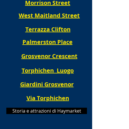
Morrison Street
West Maitland Street
Terrazza Clifton
Palmerston Place
Grosvenor Crescent
Torphichen Luogo
Giardini Grosvenor
Via Torphichen
Storia e attrazioni di Haymarket