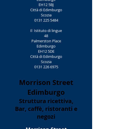
EH12 5BJ
Città di Edimburgo
Scozia
0131 225 5484
Il
Istituto di lingue
48
Palmerston Place
Edimburgo
EH12 5DE
Città di Edimburgo
Scozia
0131 226 6975
Morrison Street
Edimburgo
Struttura ricettiva,
Bar, caffè, ristoranti e
negozi