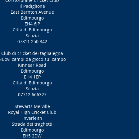
Corstorphine Cricket Club
Il Padiglione
East Barnton Avenue
Edimburgo
EH4 6JP
Città di Edimburgo
Scozia
07811 250 342
Club di cricket dei taglialegna
Nuovi campi da gioco sul campo
Kinnear Road
Edimburgo
EH4 1EP
Città di Edimburgo
Scozia
07712 666327
Stewarts Melville
Royal High Cricket Club
Inverleith
Strada dei traghetti
Edimburgo
EH5 2DW