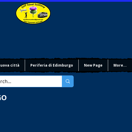
uova città
Periferia di Edimburgo
New Page
More...
GO