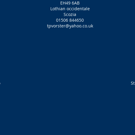
EH49 6AB
Lothian occidentale
Scozia
01506 844650
tpvorster@yahoo.co.uk
b
St