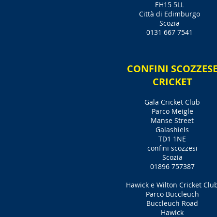
EH15 5LL
Città di Edimburgo
Scozia
0131 667 7541
CONFINI SCOZZES
CRICKET
Gala Cricket Club
Parco Meigle
Manse Street
Galashiels
TD1 1NE
confini scozzesi
Scozia
01896 757387
Hawick e Wilton Cricket Clu
Parco Buccleuch
Buccleuch Road
Hawick