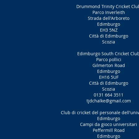
Drummond Trinity Cricket Clu
Parco Inverleith
Strada dell'Arboreto
Edimburgo
EH3 5NZ
Città di Edimburgo
Scozia
Edimburgo South Cricket Clu
Parco pollici
Gilmerton Road
Edimburgo
EH16 5UF
Città di Edimburgo
Scozia
0131 664 3511
tjdchalke@gmail.com
Club di cricket del personale dell'univ
Edimburgo
Campi da gioco universitari
Peffermill Road
Edimburgo