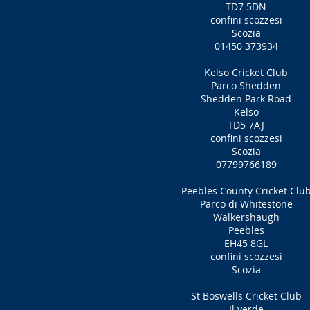
TD7 5DN
confini scozzesi
Scozia
01450 373934
Kelso Cricket Club
Parco Shedden
Shedden Park Road
Kelso
TD5 7AJ
confini scozzesi
Scozia
07799766189
Peebles County Cricket Clu
Parco di Whitestone
Walkershaugh
Peebles
EH45 8GL
confini scozzesi
Scozia
St Boswells Cricket Club
Il verde