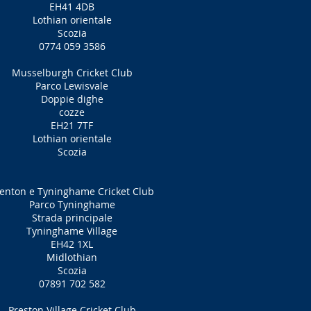
EH41 4DB
Lothian orientale
Scozia
0774 059 3586
Musselburgh Cricket Club
Parco Lewisvale
Doppie dighe
cozze
EH21 7TF
Lothian orientale
Scozia
enton e Tyninghame Cricket Club
Parco Tyninghame
Strada principale
Tyninghame Village
EH42 1XL
Midlothian
Scozia
07891 702 582
Preston Village Cricket Club