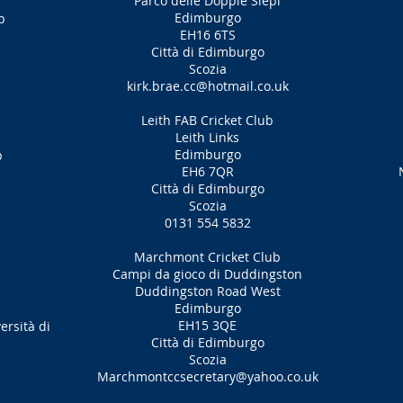
Parco delle Doppie Siepi
Edimburgo
b
EH16 6TS
Città di Edimburgo
Scozia
kirk.brae.cc@hotmail.co.uk
Leith FAB Cricket Club
Leith Links
Edimburgo
b
EH6 7QR
Città di Edimburgo
Scozia
0131 554 5832
Marchmont Cricket Club
Campi da gioco di Duddingston
Duddingston Road West
Edimburgo
EH15 3QE
ersità di
Città di Edimburgo
Scozia
Marchmontccsecretary@yahoo.co.uk