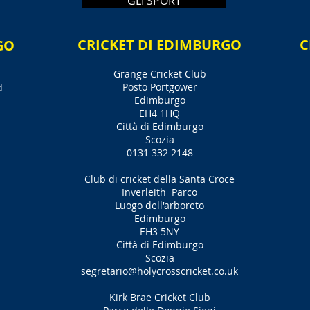
GLI SPORT
CRICKET DI EDIMBURGO
C
GO
Grange Cricket Club
Posto Portgower
d
Edimburgo
EH4 1HQ
Città di Edimburgo
Scozia
0131 332 2148
Club di cricket della Santa Croce
Inverleith
Parco
Luogo dell'arboreto
Edimburgo
EH3 5NY
Città di Edimburgo
Scozia
segretario@holycrosscricket.co.uk
Kirk Brae Cricket Club